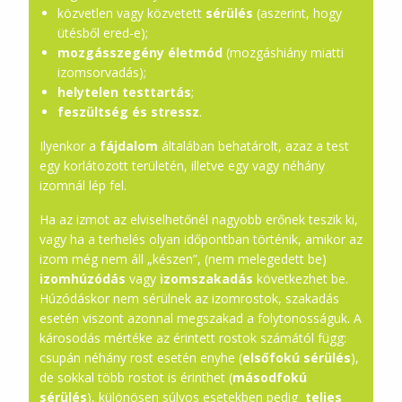
közvetlen vagy közvetett
sérülés
(aszerint, hogy
ütésből ered-e);
mozgásszegény életmód
(mozgáshiány miatti
izomsorvadás);
helytelen testtartás
;
feszültség és stressz
.
Ilyenkor a
fájdalom
általában behatárolt, azaz a test
egy korlátozott területén, illetve egy vagy néhány
izomnál lép fel.
Ha az izmot az elviselhetőnél nagyobb erőnek teszik ki,
vagy ha a terhelés olyan időpontban történik, amikor az
izom még nem áll „készen”, (nem melegedett be)
izomhúzódás
vagy
izomszakadás
következhet be.
Húzódáskor nem sérülnek az izomrostok, szakadás
esetén viszont azonnal megszakad a folytonosságuk. A
károsodás mértéke az érintett rostok számától függ:
csupán néhány rost esetén enyhe (
elsőfokú sérülés
),
de sokkal több rostot is érinthet (
másodfokú
sérülés
), különösen súlyos esetekben pedig
teljes