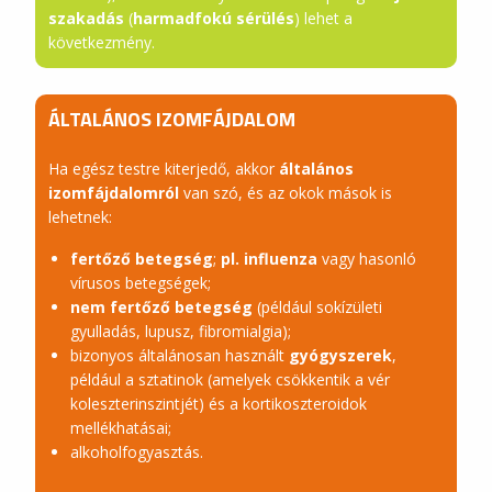
szakadás
(
harmadfokú sérülés
) lehet a
következmény.
ÁLTALÁNOS IZOMFÁJDALOM
Ha egész testre kiterjedő, akkor
általános
izomfájdalomról
van szó, és az okok mások is
lehetnek:
fertőző betegség
;
pl. influenza
vagy hasonló
vírusos betegségek;
nem fertőző betegség
(például sokízületi
gyulladás, lupusz, fibromialgia);
bizonyos általánosan használt
gyógyszerek
,
például a sztatinok (amelyek csökkentik a vér
koleszterinszintjét) és a kortikoszteroidok
mellékhatásai;
alkoholfogyasztás.