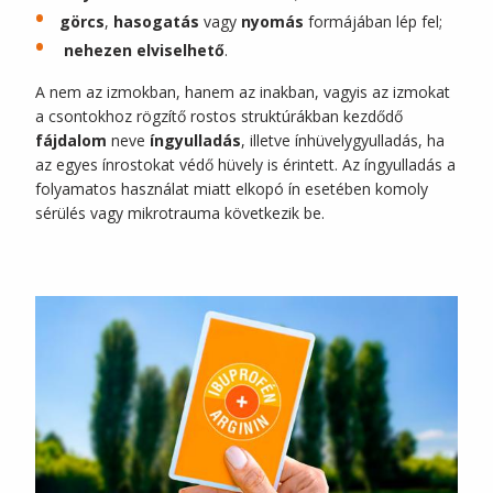
görcs
,
hasogatás
vagy
nyomás
formájában lép fel;
nehezen elviselhető
.
A nem az izmokban, hanem az inakban, vagyis az izmokat
a csontokhoz rögzítő rostos struktúrákban kezdődő
fájdalom
neve
íngyulladás
, illetve ínhüvelygyulladás, ha
az egyes ínrostokat védő hüvely is érintett. Az íngyulladás a
folyamatos használat miatt elkopó ín esetében komoly
sérülés vagy mikrotrauma következik be.