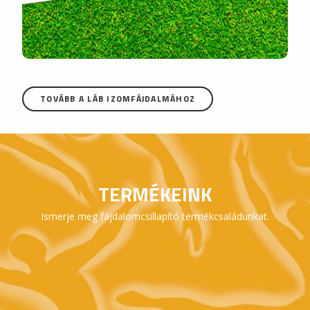
TOVÁBB A LÁB IZOMFÁJDALMÁHOZ
TERMÉKEINK
Ismerje meg fájdalomcsillapító termékcsaládunkat.