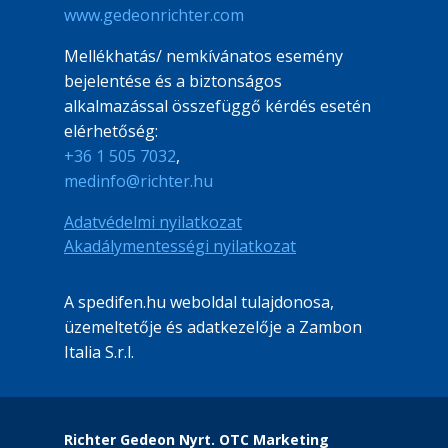
www.gedeonrichter.com
Mellékhatás/ nemkívánatos esemény
bejelentése és a biztonságos
alkalmazással összefüggő kérdés esetén
elérhetőség:
+36 1 505 7032
,
medinfo@richter.hu
File
Adatvédelmi nyilatkozat
File
Akadálymentességi nyilatkozat
A spedifen.hu weboldal tulajdonosa,
üzemeltetője és adatkezelője a Zambon
Italia S.r.l.
Richter Gedeon Nyrt. OTC Marketing