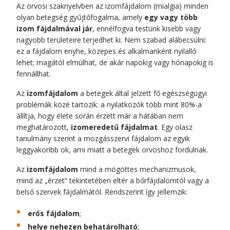
Az orvosi szaknyelvben az izomfájdalom (mialgia) minden
olyan betegség gyűjtőfogalma, amely
egy vagy több
izom fájdalmával jár
, ennélfogva testünk kisebb vagy
nagyobb területeire terjedhet ki. Nem szabad alábecsülni:
ez a fájdalom enyhe, közepes és alkalmanként nyilalló
lehet; magától elmúlhat, de akár napokig vagy hónapokig is
fennállhat.
Az
izomfájdalom
a betegek által jelzett fő egészségügyi
problémák közé tartozik: a nyilatkozók több mint 80%-a
állítja, hogy élete során érzett már a hátában nem
meghatározott,
izomeredetű fájdalmat
. Egy olasz
tanulmány szerint a mozgásszervi fájdalom az egyik
leggyakoribb ok, ami miatt a betegek orvoshoz fordulnak.
Az
izomfájdalom
mind a mögöttes mechanizmusok,
mind az „érzet” tekintetében eltér a bőrfájdalomtól vagy a
belső szervek fájdalmától. Rendszerint így jellemzik:
erős fájdalom
;
helye nehezen behatárolható
;