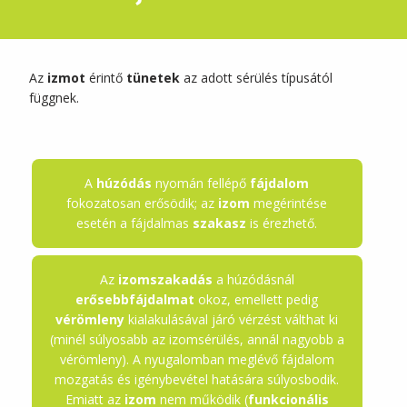
Az
izmot
érintő
tünetek
az adott sérülés típusától
függnek.
A
húzódás
nyomán fellépő
fájdalom
fokozatosan erősödik; az
izom
megérintése
esetén a fájdalmas
szakasz
is érezhető.
Az
izomszakadás
a húzódásnál
erősebbfájdalmat
okoz, emellett pedig
vérömleny
kialakulásával járó vérzést válthat ki
(minél súlyosabb az izomsérülés, annál nagyobb a
vérömleny). A nyugalomban meglévő fájdalom
mozgatás és igénybevétel hatására súlyosbodik.
Emiatt az
izom
nem működik (
funkcionális