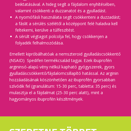
beiktatásával. A hideg segít a fájdalom enyhítésében,
valamint csökkenti a duzzanatot és a gyulladást.
A nyomófásli használata segít csökkenteni a duzzadást;
a fáslit a sérülés szélétől a középpont felé haladva kell
feltekerni, kerülve a túlfeszítést.
A sérült végtagot polcolja fel, hogy csökkenjen a
folyadék felhalmozódása.
Emellett kipróbálhatóak a nemszteroid gyulladáscsökkentő
(NSAID) Spedifen termékcsalád tagjai. Ezek ibuprofén
argininsó-alapú vény nélkül kapható gyógyszerek, gyors
gyulladáscsökkentő/fájdalomcsillapító hatással. Az arginin
hozzáadásának köszönhetően az ibuprofén gyorsabban
szívódik fel (granulátum: 15-30 perc, tabletta: 35 perc) és
mulasztja el a fájdalmat (25-30 perc alatt), mint a
hagyományos ibuprofén készítmények.