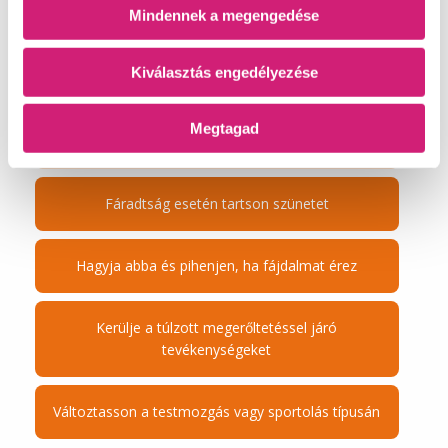
Mindennek a megengedése
Megfelelően melegítsen be
Kiválasztás engedélyezése
Erősítse izmait
Megtagad
Ügyeljen a technikára
Fáradtság esetén tartson szünetet
Hagyja abba és pihenjen, ha fájdalmat érez
Kerülje a túlzott megerőltetéssel járó
tevékenységeket
Változtasson a testmozgás vagy sportolás típusán