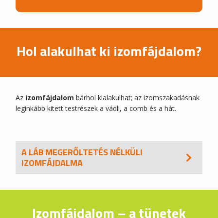
Hol alakulhat ki izomfájdalom?
Az
izomfájdalom
bárhol kialakulhat; az izomszakadásnak
leginkább kitett testrészek a vádli, a comb és a hát.
A LÁB MEGERŐLTETÉS NÉLKÜLI
IZOMFÁJDALMA
Izomfájdalom – a tünetek