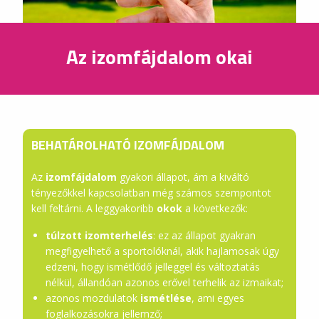
Az izomfájdalom okai
BEHATÁROLHATÓ IZOMFÁJDALOM
Az
izomfájdalom
gyakori állapot, ám a kiváltó
tényezőkkel kapcsolatban még számos szempontot
kell feltárni. A leggyakoribb
okok
a következők:
túlzott izomterhelés
: ez az állapot gyakran
megfigyelhető a sportolóknál, akik hajlamosak úgy
edzeni, hogy ismétlődő jelleggel és változtatás
nélkül, állandóan azonos erővel terhelik az izmaikat;
azonos mozdulatok
ismétlése
, ami egyes
foglalkozásokra jellemző;