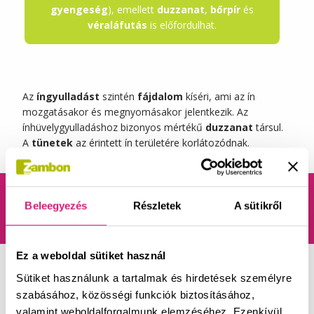
gyengeség
), emellett
duzzanat
,
bőrpír
és
véraláfutás
is előfordulhat.
Az
íngyulladást
szintén
fájdalom
kíséri, ami az ín
mozgatásakor és megnyomásakor jelentkezik. Az
ínhüvelygyulladáshoz bizonyos mértékű
duzzanat
társul.
A
tünetek
az érintett ín területére korlátozódnak.
Izomgyulladás
Beleegyezés
Részletek
A sütikről
Ez a weboldal sütiket használ
Az
izomfájdalom
a nociceptorok, vagyis a kifejezetten a
Sütiket használunk a tartalmak és hirdetések személyre
(fájdalom formájában érzékelt) szövetkárosító ingerek
szabásához, közösségi funkciók biztosításához,
észlelésére szolgáló receptorok aktiválódása nyomán
valamint weboldalforgalmunk elemzéséhez. Ezenkívül