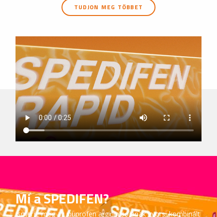
TUDJON MEG TÖBBET
Mi a SPEDIFEN?
Ismerje meg az ibuprofen arginin sójának gyors, kombinált