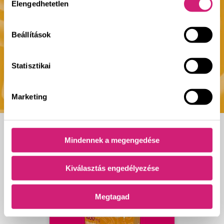
Elengedhetetlen
kiválasztása
Beállítások
Statisztikai
Marketing
Mindennek a megengedése
Granulátum
Kiválasztás engedélyezése
Megtagad