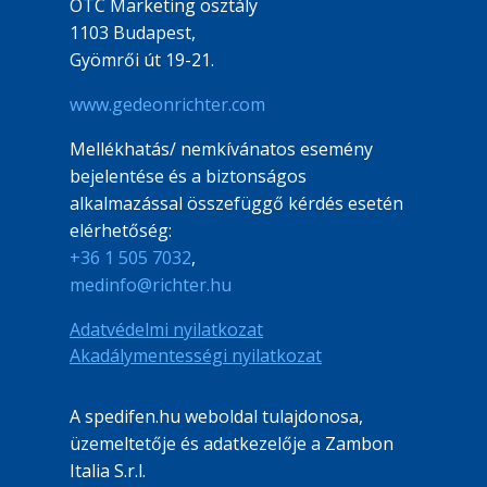
OTC Marketing osztály
1103 Budapest,
Gyömrői út 19-21.
www.gedeonrichter.com
Mellékhatás/ nemkívánatos esemény
bejelentése és a biztonságos
alkalmazással összefüggő kérdés esetén
elérhetőség:
+36 1 505 7032
,
medinfo@richter.hu
File
Adatvédelmi nyilatkozat
File
Akadálymentességi nyilatkozat
A spedifen.hu weboldal tulajdonosa,
üzemeltetője és adatkezelője a Zambon
Italia S.r.l.