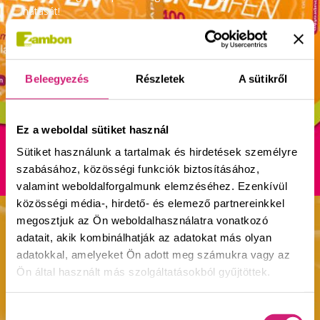
hatását!
TUDJON MEG TÖBBET
Beleegyezés
Részletek
A sütikről
Ez a weboldal sütiket használ
Sütiket használunk a tartalmak és hirdetések személyre
szabásához, közösségi funkciók biztosításához,
valamint weboldalforgalmunk elemzéséhez. Ezenkívül
közösségi média-, hirdető- és elemező partnereinkkel
megosztjuk az Ön weboldalhasználatra vonatkozó
adatait, akik kombinálhatják az adatokat más olyan
TERMÉKEINK
adatokkal, amelyeket Ön adott meg számukra vagy az
Ön által használt más szolgáltatásokból gyűjtöttek.
Ismerje meg fájdalomcsillapító termékcsaládunkat.
Hozzájárulás