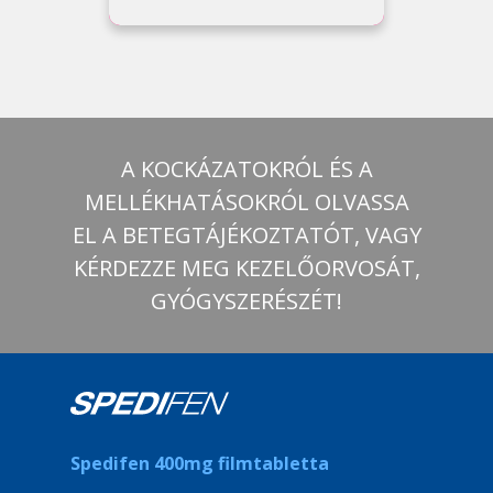
A KOCKÁZATOKRÓL ÉS A
MELLÉKHATÁSOKRÓL OLVASSA
EL A BETEGTÁJÉKOZTATÓT, VAGY
KÉRDEZZE MEG KEZELŐORVOSÁT,
GYÓGYSZERÉSZÉT!
Spedifen 400mg filmtabletta