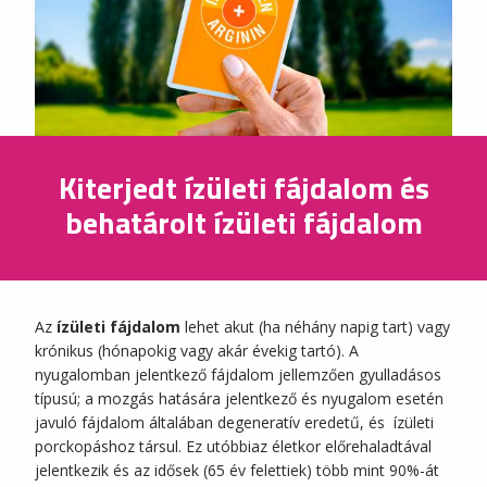
Kiterjedt ízületi fájdalom és
behatárolt ízületi fájdalom
Az
ízületi fájdalom
lehet akut (ha néhány napig tart) vagy
krónikus (hónapokig vagy akár évekig tartó). A
nyugalomban jelentkező fájdalom jellemzően gyulladásos
típusú; a mozgás hatására jelentkező és nyugalom esetén
javuló fájdalom általában degeneratív eredetű, és ízületi
porckopáshoz társul. Ez utóbbiaz életkor előrehaladtával
jelentkezik és az idősek (65 év felettiek) több mint 90%-át