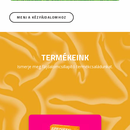
MENJ A KÉZFÁJDALOMHOZ
TERMÉKEINK
Ismerje meg fájdalomcsillapító termékcsaládunkat.