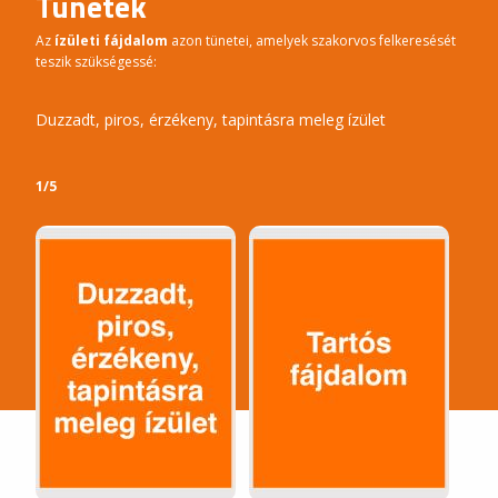
Tünetek
Az
ízületi fájdalom
azon tünetei, amelyek szakorvos felkeresését
teszik szükségessé:
Duzzadt, piros, érzékeny, tapintásra meleg ízület
Tart
1/5