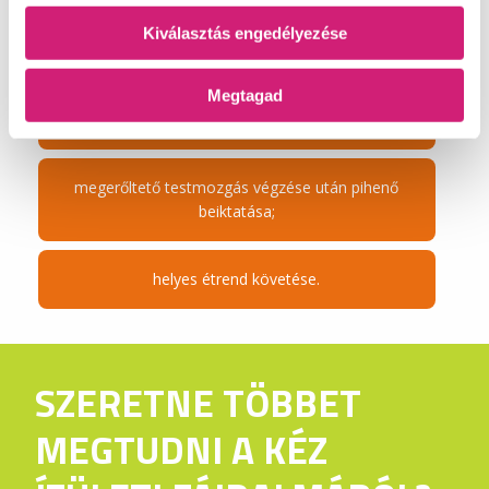
Kiválasztás engedélyezése
megfelelő testmozgás;
Megtagad
a helyes testtartás megőrzése;
megerőltető testmozgás végzése után pihenő
beiktatása;
helyes étrend követése.
SZERETNE TÖBBET
MEGTUDNI A KÉZ