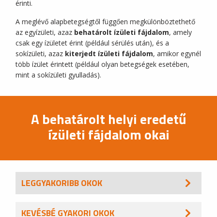
érinti.
A meglévő alapbetegségtől függően megkülönböztethető
az egyízületi, azaz
behatárolt ízületi fájdalom
, amely
csak egy ízületet érint (például sérülés után), és a
sokízületi, azaz
kiterjedt ízületi fájdalom
, amikor egynél
több ízület érintett (például olyan betegségek esetében,
mint a sokízületi gyulladás).
A behatárolt helyi eredetű
ízületi fájdalom okai
LEGGYAKORIBB OKOK
KEVÉSBÉ GYAKORI OKOK