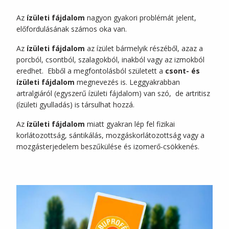
Az
ízületi fájdalom
nagyon gyakori problémát jelent,
előfordulásának számos oka van.
Az
ízületi fájdalom
az ízület bármelyik részéből, azaz a
porcból, csontból, szalagokból, inakból vagy az izmokból
eredhet. Ebből a megfontolásból született a
csont- és
ízületi fájdalom
megnevezés is. Leggyakrabban
artralgiáról (egyszerű ízületi fájdalom) van szó, de artritisz
(ízületi gyulladás) is társulhat hozzá.
Az
ízületi fájdalom
miatt gyakran lép fel fizikai
korlátozottság, sántikálás, mozgáskorlátozottság vagy a
mozgásterjedelem beszűkülése és izomerő-csökkenés.