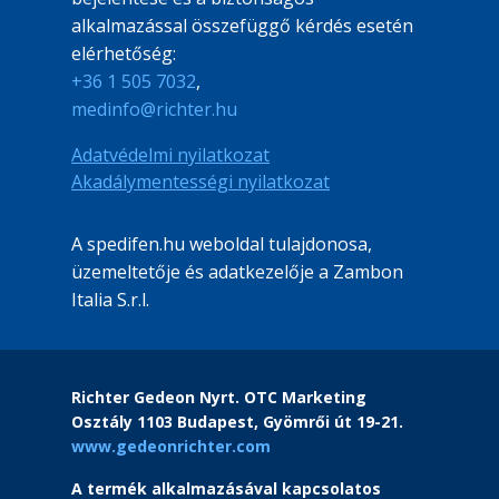
alkalmazással összefüggő kérdés esetén
elérhetőség:
+36 1 505 7032
,
medinfo@richter.hu
File
Adatvédelmi nyilatkozat
File
Akadálymentességi nyilatkozat
A spedifen.hu weboldal tulajdonosa,
üzemeltetője és adatkezelője a Zambon
Italia S.r.l.
Richter Gedeon Nyrt. OTC Marketing
Osztály 1103 Budapest, Gyömrői út 19-21.
www.gedeonrichter.com
A termék alkalmazásával kapcsolatos