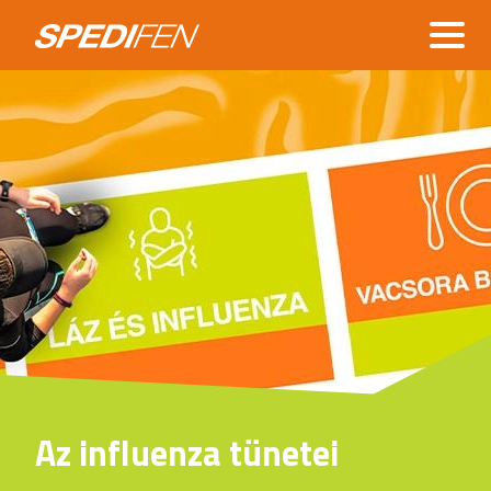
Skip
Spididol Master
to
main
content
Az influenza tünetei