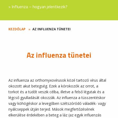
Influenza – hogyan jelentkezik?
KEZDŐLAP
AZ INFLUENZA TÜNETEI
Az influenza tünetei
Az influenza az orthomyxovírusok közé tartozó vírus által
okozott akut betegség. Ezek a kórokozók az orrot, a
torkot és a tüdőt veszik célba, illetve a felső légutak és a
légcső gyulladását okozzák. Az influenza a tüsszentéskor
vagy köhögéskor a levegőben szétszóródó váladék- vagy
nyálcseppek útján terjed. Mások megfertőzésének
elkerülése érdekében a beteg a láz (az egyik influenzás