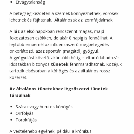
Étvágytalanság
A betegség kezdetén a szemek könnyezhetnek, vörösek
lehetnek és fájhatnak. Általánosak az izomfájdalmak.
A
láz
az első napokban rendszerint magas, majd
fokozatosan csökken, de akár 8 napig is fennállhat. A
legtöbb embernél az influenzaszerű megbetegedés
önkorlátozó, azaz spontán (magától) gyógyul.
A gyógyulást követő, akár több hétig is eltartó lábadozási
időszakban bizonyos
tünetek
fennmaradhatnak. Közéjük
tartozik elsősorban a köhögés és az általános rossz
közérzet.
Az általános tünetekhez légzőszervi tünetek
társulnak
Száraz vagy hurutos köhögés
Orrfolyás
Torokfájás
A védtelenebb egyének, például a krónikus