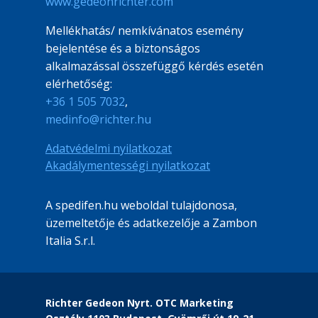
www.gedeonrichter.com
Mellékhatás/ nemkívánatos esemény
bejelentése és a biztonságos
alkalmazással összefüggő kérdés esetén
elérhetőség:
+36 1 505 7032
,
medinfo@richter.hu
File
Adatvédelmi nyilatkozat
File
Akadálymentességi nyilatkozat
A spedifen.hu weboldal tulajdonosa,
üzemeltetője és adatkezelője a Zambon
Italia S.r.l.
Richter Gedeon Nyrt. OTC Marketing