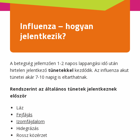
Influenza – hogyan
jelentkezik?
A betegség jellemzően 1-2 napos lappangási idő után
hirtelen jelentkező
tünetekkel
kezdődik. Az influenza akut
tünetei akár 7-10 napig is eltarthatnak.
Rendszerint az általános tünetek jelentkeznek
először
Láz
Fejfájás
Izomfájdalom
Hidegrázás
Rossz közérzet