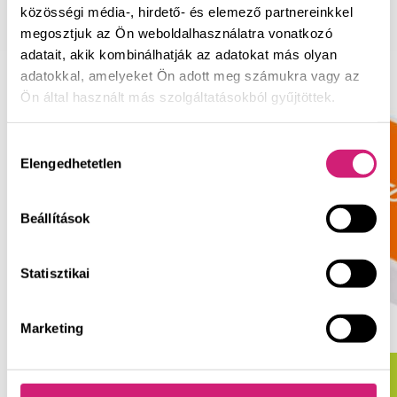
közösségi média-, hirdető- és elemező partnereinkkel
hagyományos ibuprofén készítmények.
megosztjuk az Ön weboldalhasználatra vonatkozó
adatait, akik kombinálhatják az adatokat más olyan
adatokkal, amelyeket Ön adott meg számukra vagy az
Ön által használt más szolgáltatásokból gyűjtöttek.
Fájdalomtípusok
Hozzájárulás
Ismerje meg, milyen fájdalmak csillapítására
Elengedhetetlen
kiválasztása
alkalmasak a Spedifen termékek.
TUDJON MEG TÖBBET
Beállítások
Statisztikai
Marketing