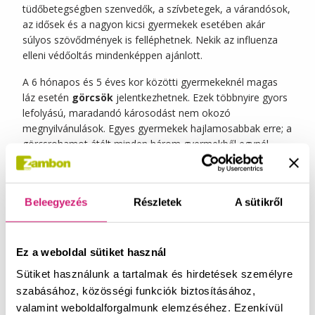
tüdőbetegségben szenvedők, a szívbetegek, a várandósok,
az idősek és a nagyon kicsi gyermekek esetében akár
súlyos szövődmények is felléphetnek. Nekik az influenza
elleni védőoltás mindenképpen ajánlott.
A 6 hónapos és 5 éves kor közötti gyermekeknél magas
láz esetén
görcsök
jelentkezhetnek. Ezek többnyire gyors
lefolyású, maradandó károsodást nem okozó
megnyilvánulások. Egyes gyermekek hajlamosabbak erre; a
görcsrohamot átélt minden három gyermekből egynél
újabb roham jöhet az elsőt követő 12 hónapban.
Az
influenz
ához kapcsolódó láz és fájdalmak kezeléséhez
felnőttek és 12 évesnél idősebb gyermekek kipróbálhatják
Beleegyezés
Részletek
A sütikről
a nemszteroid gyulladáscsökkentő (NSAID) Spedifen
termékcsalád tagjait. Ezek ibuprofén argininsó-alapú vény
nélkül kapható gyógyszerek,
Ez a weboldal sütiket használ
gyulladáscsökkentő/fájdalomcsillapító hatással. Az arginin
Sütiket használunk a tartalmak és hirdetések személyre
hozzáadásának köszönhetően az ibuprofén gyorsabban
szabásához, közösségi funkciók biztosításához,
szívódik fel (granulátum: 15-30 perc, tabletta: 35 perc) és
valamint weboldalforgalmunk elemzéséhez. Ezenkívül
mulasztja el a fájdalmat (25-30 perc alatt), mint a